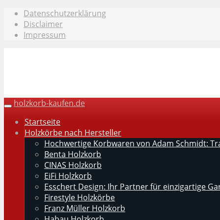
Skip
Datenschutzerklärung
to
Disclaimer
main
Impressum
content
holzkorb-kaufen.de
Toggle
navigation
Startseite
Holzkörbe nach Hersteller
Hochwertige Korbwaren von Adam Schmidt: Trad
Benta Holzkorb
CINAS Holzkorb
EiFi Holzkorb
Esschert Design: Ihr Partner für einzigartige G
Firestyle Holzkörbe
Franz Müller Holzkorb
Habau Holzkorb