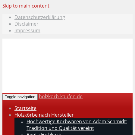
Skip to main content
Datenschutzerklärung
Disclaimer
Impressum
holzkorb-kaufen.de
Toggle navigation
Startseite
Holzkörbe nach Hersteller
Hochwertige Korbwaren von Adam Schmidt:
Tradition und Qualität vereint
Benta Holzkorb