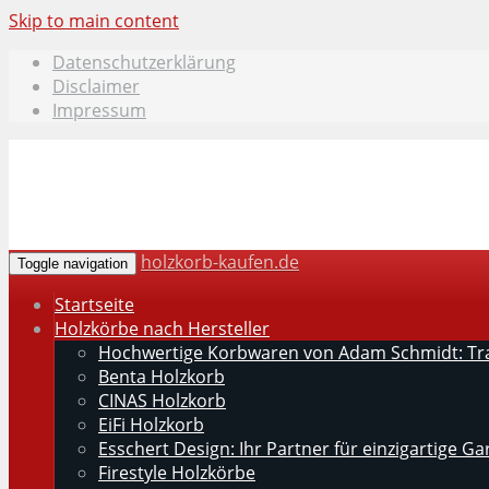
Skip to main content
Datenschutzerklärung
Disclaimer
Impressum
holzkorb-kaufen.de
Toggle navigation
Startseite
Holzkörbe nach Hersteller
Hochwertige Korbwaren von Adam Schmidt: Trad
Benta Holzkorb
CINAS Holzkorb
EiFi Holzkorb
Esschert Design: Ihr Partner für einzigartige G
Firestyle Holzkörbe