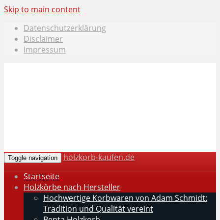
Skip to main content
Datenschutzerklärung
Disclaimer
Impressum
holzkorb-kaufen.de
Toggle navigation
Startseite
Holzkörbe nach Hersteller
Hochwertige Korbwaren von Adam Schmidt:
Tradition und Qualität vereint
Benta Holzkorb