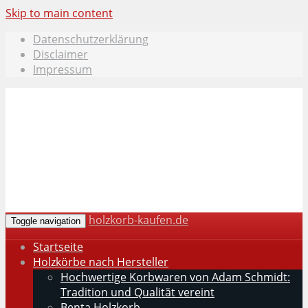
Skip to main content
Datenschutzerklärung
Disclaimer
Impressum
holzkorb-kaufen.de
Toggle navigation
Startseite
Holzkörbe nach Hersteller
Hochwertige Korbwaren von Adam Schmidt:
Tradition und Qualität vereint
Benta Holzkorb